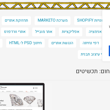
חנויות SHOPIFY
מערכת MARKETO
תחזוקת אתרים
אנימציה
אפליקציות
אתר מובייל
אתרי וורדפרס
דפי נחיתה
הנגשת אתרים
חיתוך PSD ל-HTML
שינוי עיצוב תבנית
ום: תכשיטים