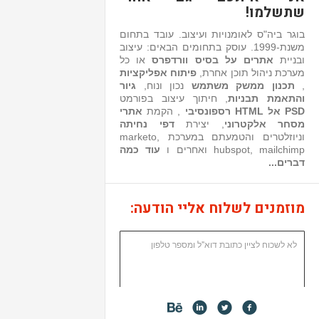
שתשלמו!
בוגר ביה"ס לאומנויות ועיצוב. עובד בתחום
משנת-1999. עוסק בתחומים הבאים: עיצוב
ובניית
אתרים על בסיס וורדפרס
או כל
מערכת ניהול תוכן אחרת,
פיתוח אפליקציות
,
תכנון ממשק משתמש
נכון ונוח,
גיור
והתאמת תבניות
, חיתוך עיצוב בפורמט
PSD אל HTML רספונסיבי
, הקמת
אתרי
מסחר אלקטרוני
, יצירת
דפי נחיתה
וניוזלטרים והטמעתם במערכת marketo,
hubspot, mailchimp ואחרים ו
עוד כמה
דברים...
מוזמנים לשלוח אליי הודעה: