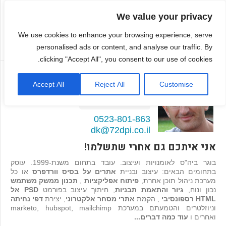
We value your privacy
We use cookies to enhance your browsing experience, serve
personalised ads or content, and analyse our traffic. By
clicking "Accept All", you consent to our use of cookies.
דמיטרי קגן
Accept All
Reject All
Customise
בונה אתרים ואפליקציות
98
המלצות >>
0523-801-863
dk@72dpi.co.il
אני איתכם גם אחרי שתשלמו!
בוגר ביה"ס לאומנויות ועיצוב. עובד בתחום משנת-1999. עוסק
בתחומים הבאים: עיצוב ובניית
אתרים על בסיס וורדפרס
או כל
מערכת ניהול תוכן אחרת,
פיתוח אפליקציות
,
תכנון ממשק משתמש
נכון ונוח,
גיור והתאמת תבניות
, חיתוך עיצוב בפורמט
PSD אל
HTML רספונסיבי
, הקמת
אתרי מסחר אלקטרוני
, יצירת
דפי נחיתה
וניוזלטרים והטמעתם במערכת marketo, hubspot, mailchimp
ואחרים ו
עוד כמה דברים...