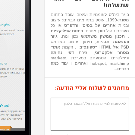
שתשלמו!
בוגר ביה"ס לאומנויות ועיצוב. עובד בתחום
משנת-1999. עוסק בתחומים הבאים: עיצוב
ובניית
אתרים על בסיס וורדפרס
או כל
מערכת ניהול תוכן אחרת,
פיתוח אפליקציות
,
תכנון ממשק משתמש
נכון ונוח,
גיור
והתאמת תבניות
, חיתוך עיצוב בפורמט
PSD אל HTML רספונסיבי
, הקמת
אתרי
מסחר אלקטרוני
, יצירת
דפי נחיתה
וניוזלטרים והטמעתם במערכת marketo,
hubspot, mailchimp ואחרים ו
עוד כמה
דברים...
מוזמנים לשלוח אליי הודעה: