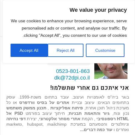
We value your privacy
We use cookies to enhance your browsing experience, serve
personalised ads or content, and analyse our traffic. By
clicking "Accept All", you consent to our use of cookies.
דמיטרי קגן
Accept All
Reject All
Customise
בונה אתרים ואפליקציות
98
המלצות >>
0523-801-863
dk@72dpi.co.il
אני איתכם גם אחרי שתשלמו!
בוגר ביה"ס לאומנויות ועיצוב. עובד בתחום משנת-1999. עוסק
בתחומים הבאים: עיצוב ובניית
אתרים על בסיס וורדפרס
או כל
מערכת ניהול תוכן אחרת,
פיתוח אפליקציות
,
תכנון ממשק משתמש
נכון ונוח,
גיור והתאמת תבניות
, חיתוך עיצוב בפורמט
PSD אל
HTML רספונסיבי
, הקמת
אתרי מסחר אלקטרוני
, יצירת
דפי נחיתה
וניוזלטרים והטמעתם במערכת marketo, hubspot, mailchimp
ואחרים ו
עוד כמה דברים...