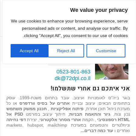
We value your privacy
We use cookies to enhance your browsing experience, serve
personalised ads or content, and analyse our traffic. By
clicking "Accept All", you consent to our use of cookies.
דמיטרי קגן
Accept All
Reject All
Customise
בונה אתרים ואפליקציות
98
המלצות >>
0523-801-863
dk@72dpi.co.il
אני איתכם גם אחרי שתשלמו!
בוגר ביה"ס לאומנויות ועיצוב. עובד בתחום משנת-1999. עוסק
בתחומים הבאים: עיצוב ובניית
אתרים על בסיס וורדפרס
או כל
מערכת ניהול תוכן אחרת,
פיתוח אפליקציות
,
תכנון ממשק משתמש
נכון ונוח,
גיור והתאמת תבניות
, חיתוך עיצוב בפורמט
PSD אל
HTML רספונסיבי
, הקמת
אתרי מסחר אלקטרוני
, יצירת
דפי נחיתה
וניוזלטרים והטמעתם במערכת marketo, hubspot, mailchimp
ואחרים ו
עוד כמה דברים...