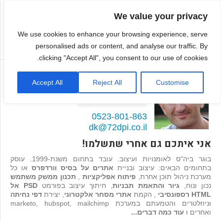
We value your privacy
We use cookies to enhance your browsing experience, serve
personalised ads or content, and analyse our traffic. By
clicking "Accept All", you consent to our use of cookies.
דמיטרי קגן
Accept All
Reject All
Customise
בונה אתרים ואפליקציות
98
המלצות >>
0523-801-863
dk@72dpi.co.il
אני איתכם גם אחרי שתשלמו!
בוגר ביה"ס לאומנויות ועיצוב. עובד בתחום משנת-1999. עוסק
בתחומים הבאים: עיצוב ובניית
אתרים על בסיס וורדפרס
או כל
מערכת ניהול תוכן אחרת,
פיתוח אפליקציות
,
תכנון ממשק משתמש
נכון ונוח,
גיור והתאמת תבניות
, חיתוך עיצוב בפורמט
PSD אל
HTML רספונסיבי
, הקמת
אתרי מסחר אלקטרוני
, יצירת
דפי נחיתה
וניוזלטרים והטמעתם במערכת marketo, hubspot, mailchimp
ואחרים ו
עוד כמה דברים...