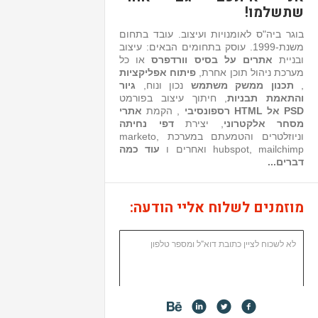
שתשלמו!
בוגר ביה"ס לאומנויות ועיצוב. עובד בתחום
משנת-1999. עוסק בתחומים הבאים: עיצוב
ובניית
אתרים על בסיס וורדפרס
או כל
מערכת ניהול תוכן אחרת,
פיתוח אפליקציות
,
תכנון ממשק משתמש
נכון ונוח,
גיור
והתאמת תבניות
, חיתוך עיצוב בפורמט
PSD אל HTML רספונסיבי
, הקמת
אתרי
מסחר אלקטרוני
, יצירת
דפי נחיתה
וניוזלטרים והטמעתם במערכת marketo,
hubspot, mailchimp ואחרים ו
עוד כמה
דברים...
מוזמנים לשלוח אליי הודעה: