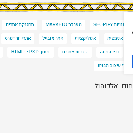
חנויות SHOPIFY
מערכת MARKETO
תחזוקת אתרים
אנימציה
אפליקציות
אתר מובייל
אתרי וורדפרס
דפי נחיתה
הנגשת אתרים
חיתוך PSD ל-HTML
שינוי עיצוב תבנית
ום: אלכוהול