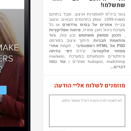
שתשלמו!
בוגר ביה"ס לאומנויות ועיצוב. עובד בתחום
משנת-1999. עוסק בתחומים הבאים: עיצוב
ובניית
אתרים על בסיס וורדפרס
או כל
מערכת ניהול תוכן אחרת,
פיתוח אפליקציות
,
תכנון ממשק משתמש
נכון ונוח,
גיור
והתאמת תבניות
, חיתוך עיצוב בפורמט
PSD אל HTML רספונסיבי
, הקמת
אתרי
מסחר אלקטרוני
, יצירת
דפי נחיתה
וניוזלטרים והטמעתם במערכת marketo,
hubspot, mailchimp ואחרים ו
עוד כמה
דברים...
מוזמנים לשלוח אליי הודעה: