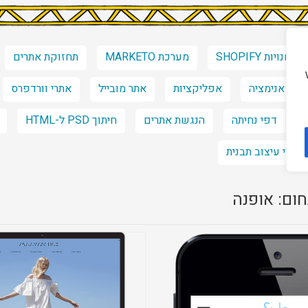
חנויות SHOPIFY
מערכת MARKETO
תחזוקת אתרים
אנימציה
אפליקציות
אתר מובייל
אתרי וורדפרס
דפי נחיתה
הנגשת אתרים
חיתוך PSD ל-HTML
שינוי עיצוב תבנית
ום: אופנה