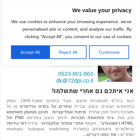
We value your privacy
We use cookies to enhance your browsing experience, serve
personalised ads or content, and analyse our traffic. By
clicking "Accept All", you consent to our use of cookies.
דמיטרי קגן
Accept All
Reject All
Customise
בונה אתרים ואפליקציות
98
המלצות >>
0523-801-863
dk@72dpi.co.il
אני איתכם גם אחרי שתשלמו!
בוגר ביה"ס לאומנויות ועיצוב. עובד בתחום משנת-1999. עוסק
בתחומים הבאים: עיצוב ובניית
אתרים על בסיס וורדפרס
או כל
מערכת ניהול תוכן אחרת,
פיתוח אפליקציות
,
תכנון ממשק משתמש
נכון ונוח,
גיור והתאמת תבניות
, חיתוך עיצוב בפורמט
PSD אל
HTML רספונסיבי
, הקמת
אתרי מסחר אלקטרוני
, יצירת
דפי נחיתה
וניוזלטרים והטמעתם במערכת marketo, hubspot, mailchimp
ואחרים ו
עוד כמה דברים...