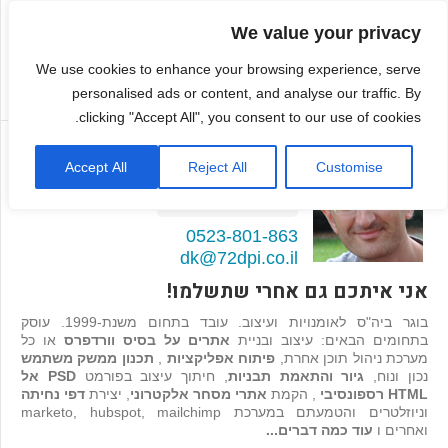
We value your privacy
We use cookies to enhance your browsing experience, serve
personalised ads or content, and analyse our traffic. By
clicking "Accept All", you consent to our use of cookies.
דמיטרי קגן
Accept All
Reject All
Customise
בונה אתרים ואפליקציות
98
המלצות >>
0523-801-863
dk@72dpi.co.il
אני איתכם גם אחרי שתשלמו!
בוגר ביה"ס לאומנויות ועיצוב. עובד בתחום משנת-1999. עוסק
בתחומים הבאים: עיצוב ובניית
אתרים על בסיס וורדפרס
או כל
מערכת ניהול תוכן אחרת,
פיתוח אפליקציות
,
תכנון ממשק משתמש
נכון ונוח,
גיור והתאמת תבניות
, חיתוך עיצוב בפורמט
PSD אל
HTML רספונסיבי
, הקמת
אתרי מסחר אלקטרוני
, יצירת
דפי נחיתה
וניוזלטרים והטמעתם במערכת marketo, hubspot, mailchimp
ואחרים ו
עוד כמה דברים...