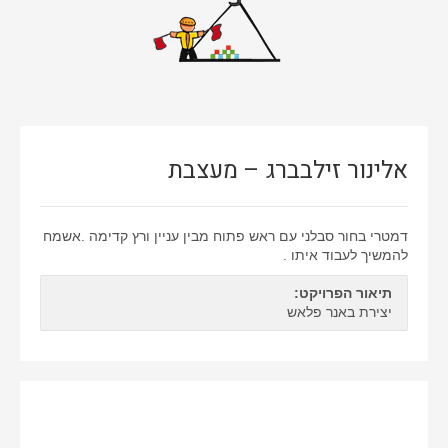
אתרי וורדפרס
אתרים סטאטיים
באנרים
גיור תבנית וורדפרס
אלינור זילבברג – מעצבת
דפי נחיתה
ווידאו
דמטרי בחור סבלני עם ראש פתוח מבין עניין ורץ קדימה .אשמח
חיתוך PSD ל-HTML
להמשיך לעבוד איתו .
חנות ווירטואלית
תיאור הפרויקט:
יצירת באנר פלאש
ממשק משתמש
עיצוב אתרים