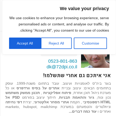
We value your privacy
We use cookies to enhance your browsing experience, serve
personalised ads or content, and analyse our traffic. By
clicking "Accept All", you consent to our use of cookies.
דמיטרי קגן
Accept All
Reject All
Customise
בונה אתרים ואפליקציות
98
המלצות >>
0523-801-863
dk@72dpi.co.il
אני איתכם גם אחרי שתשלמו!
בוגר ביה"ס לאומנויות ועיצוב. עובד בתחום משנת-1999. עוסק
בתחומים הבאים: עיצוב ובניית
אתרים על בסיס וורדפרס
או כל
מערכת ניהול תוכן אחרת,
פיתוח אפליקציות
,
תכנון ממשק משתמש
נכון ונוח,
גיור והתאמת תבניות
, חיתוך עיצוב בפורמט
PSD אל
HTML רספונסיבי
, הקמת
אתרי מסחר אלקטרוני
, יצירת
דפי נחיתה
וניוזלטרים והטמעתם במערכת marketo, hubspot, mailchimp
ואחרים ו
עוד כמה דברים...