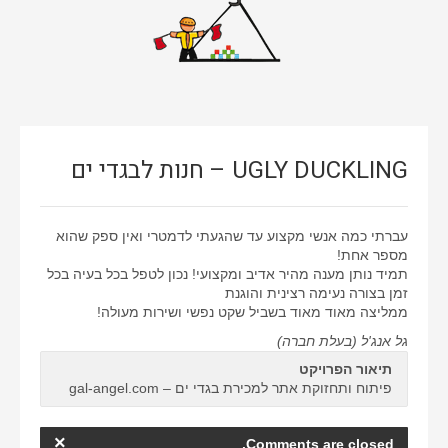
אתרי וורדפרס
אתרים סטאטיים
באנרים
גיור תבנית וורדפרס
UGLY DUCKLING – חנות לבגדי ים
דפי נחיתה
ווידאו
עברתי כמה אנשי מקצוע עד שהגעתי לדמטרי ואין ספק שהוא
חיתוך PSD ל-HTML
מספר אחת!
תמיד נותן מענה מהיר אדיב ומקצועי! נכון לטפל בכל בעיה בכל
חנות ווירטואלית
זמן בצורה נעימה רצינית והוגנת
ממליצה מאוד מאוד בשביל שקט נפשי ושירות מעולה!
ממשק משתמש
גל אנג'ל (בעלת חברה)
עיצוב אתרים
תיאור הפרויקט
פיתוח ותחזוקת אתר למכירת בגדי ים – gal-angel.com
×
Comments are closed.