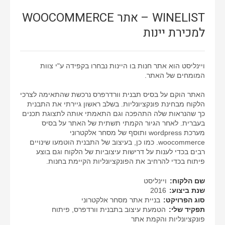
WINELIST – אתר WOOCOMMERCE
למכירת יינות
ויינליסט הוא אתר חנות בו היינות נבחרו בקפידה ע"י צוות
המומחים של האתר.
האתר הוקם על בסיס תבנית וורדרפרס נרכשת שהתאימה לצרכי
הלקוח מבחינת פונקציונליות. בשלב ראשון גיירתי את התבנית
כך שהנראות שלה התהפכה וגם התאמתי אותה לתצוגת תכנים
בעברית. לאחר הגיור הקמתי תשתית של האתר על בסיס
מערכת wordpress ותוסף של מסחר אלקטרוני
woocommerce. כמו כן, בעיצוב של התבנית הוטמעו שינויים
רבים בכדי לענות על דרישות עיצוביות של הלקוח וגם בוצע
פיתוח בכדי להרחיב את הפונקציונליות הקיימת בחנות.
שם הלקוח:
ויינליסט
שנת ביצוע:
2016
סוג הפרויקט:
בניית אתר מסחר אלקטרוני
תפקיד שלי:
הטמעת עיצוב בתבנית וורדפרס, פיתוח
פונקציונליות והקמת אתר