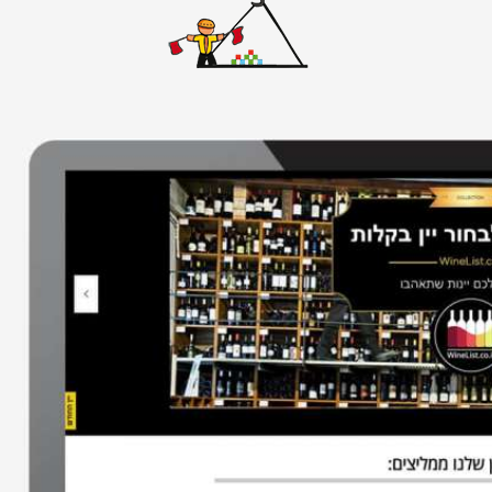
אתרי וורדפרס
אתרים סטאטיים
באנרים
גיור תבנית וורדפרס
דפי נחיתה
ווידאו
חיתוך PSD ל-HTML
חנות ווירטואלית
ממשק משתמש
עיצוב אתרים