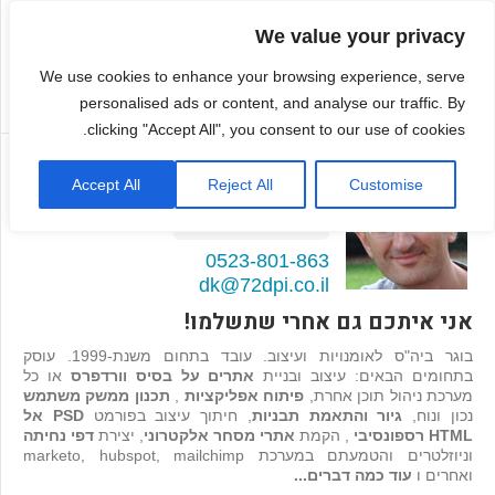
We value your privacy
We use cookies to enhance your browsing experience, serve
personalised ads or content, and analyse our traffic. By
clicking "Accept All", you consent to our use of cookies.
דמיטרי קגן
Accept All
Reject All
Customise
בונה אתרים ואפליקציות
98
המלצות >>
0523-801-863
dk@72dpi.co.il
אני איתכם גם אחרי שתשלמו!
בוגר ביה"ס לאומנויות ועיצוב. עובד בתחום משנת-1999. עוסק
בתחומים הבאים: עיצוב ובניית
אתרים על בסיס וורדפרס
או כל
מערכת ניהול תוכן אחרת,
פיתוח אפליקציות
,
תכנון ממשק משתמש
נכון ונוח,
גיור והתאמת תבניות
, חיתוך עיצוב בפורמט
PSD אל
HTML רספונסיבי
, הקמת
אתרי מסחר אלקטרוני
, יצירת
דפי נחיתה
וניוזלטרים והטמעתם במערכת marketo, hubspot, mailchimp
ואחרים ו
עוד כמה דברים...