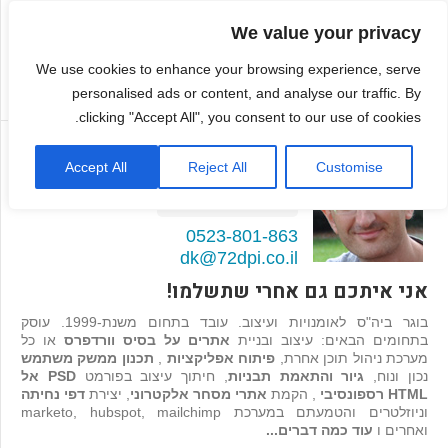
We value your privacy
We use cookies to enhance your browsing experience, serve
personalised ads or content, and analyse our traffic. By
clicking "Accept All", you consent to our use of cookies.
דמיטרי קגן
Accept All
Reject All
Customise
בונה אתרים ואפליקציות
98
המלצות >>
0523-801-863
dk@72dpi.co.il
אני איתכם גם אחרי שתשלמו!
בוגר ביה"ס לאומנויות ועיצוב. עובד בתחום משנת-1999. עוסק
בתחומים הבאים: עיצוב ובניית
אתרים על בסיס וורדפרס
או כל
מערכת ניהול תוכן אחרת,
פיתוח אפליקציות
,
תכנון ממשק משתמש
נכון ונוח,
גיור והתאמת תבניות
, חיתוך עיצוב בפורמט
PSD אל
HTML רספונסיבי
, הקמת
אתרי מסחר אלקטרוני
, יצירת
דפי נחיתה
וניוזלטרים והטמעתם במערכת marketo, hubspot, mailchimp
ואחרים ו
עוד כמה דברים...