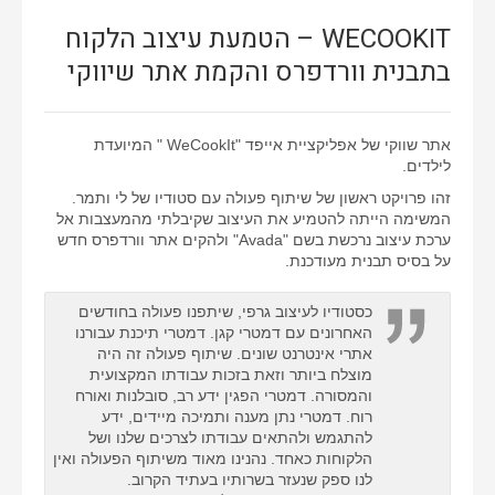
WECOOKIT – הטמעת עיצוב הלקוח
בתבנית וורדפרס והקמת אתר שיווקי
אתר שווקי של אפליקציית אייפד "WeCookIt " המיועדת
לילדים.
זהו פרויקט ראשון של שיתוף פעולה עם סטודיו של לי ותמר.
המשימה הייתה להטמיע את העיצוב שקיבלתי מהמעצבות אל
ערכת עיצוב נרכשת בשם "Avada" ולהקים אתר וורדפרס חדש
על בסיס תבנית מעודכנת.
כסטודיו לעיצוב גרפי, שיתפנו פעולה בחודשים
האחרונים עם דמטרי קגן. דמטרי תיכנת עבורנו
אתרי אינטרנט שונים. שיתוף פעולה זה היה
מוצלח ביותר וזאת בזכות עבודתו המקצועית
והמסורה. דמטרי הפגין ידע רב, סובלנות ואורח
רוח. דמטרי נתן מענה ותמיכה מיידים, ידע
להתגמש ולהתאים עבודתו לצרכים שלנו ושל
הלקוחות כאחד. נהנינו מאוד משיתוף הפעולה ואין
לנו ספק שנעזר בשרותיו בעתיד הקרוב.