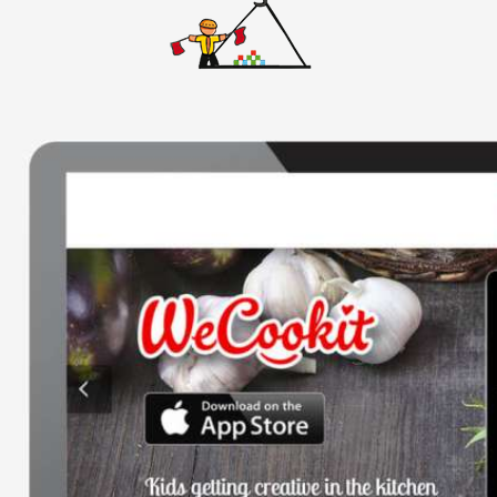
אתרי וורדפרס
אתרים סטאטיים
באנרים
גיור תבנית וורדפרס
דפי נחיתה
ווידאו
חיתוך PSD ל-HTML
חנות ווירטואלית
ממשק משתמש
עיצוב אתרים