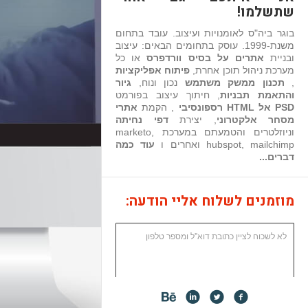
שתשלמו!
בוגר ביה"ס לאומנויות ועיצוב. עובד בתחום
משנת-1999. עוסק בתחומים הבאים: עיצוב
ובניית
אתרים על בסיס וורדפרס
או כל
מערכת ניהול תוכן אחרת,
פיתוח אפליקציות
,
תכנון ממשק משתמש
נכון ונוח,
גיור
והתאמת תבניות
, חיתוך עיצוב בפורמט
PSD אל HTML רספונסיבי
, הקמת
אתרי
מסחר אלקטרוני
, יצירת
דפי נחיתה
וניוזלטרים והטמעתם במערכת marketo,
hubspot, mailchimp ואחרים ו
עוד כמה
דברים...
מוזמנים לשלוח אליי הודעה: