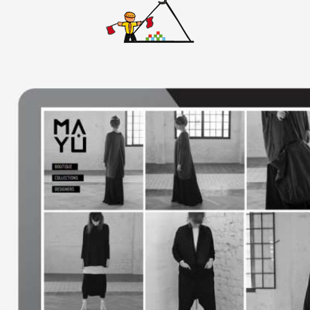
אתרי וורדפרס
אתרים סטאטיים
באנרים
גיור תבנית וורדפרס
דפי נחיתה
ווידאו
חיתוך PSD ל-HTML
חנות ווירטואלית
ממשק משתמש
עיצוב אתרים