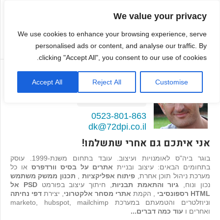
We value your privacy
We use cookies to enhance your browsing experience, serve
personalised ads or content, and analyse our traffic. By
clicking "Accept All", you consent to our use of cookies.
דמיטרי קגן
Accept All
Reject All
Customise
בונה אתרים ואפליקציות
98
המלצות >>
0523-801-863
dk@72dpi.co.il
אני איתכם גם אחרי שתשלמו!
בוגר ביה"ס לאומנויות ועיצוב. עובד בתחום משנת-1999. עוסק
בתחומים הבאים: עיצוב ובניית
אתרים על בסיס וורדפרס
או כל
מערכת ניהול תוכן אחרת,
פיתוח אפליקציות
,
תכנון ממשק משתמש
נכון ונוח,
גיור והתאמת תבניות
, חיתוך עיצוב בפורמט
PSD אל
HTML רספונסיבי
, הקמת
אתרי מסחר אלקטרוני
, יצירת
דפי נחיתה
וניוזלטרים והטמעתם במערכת marketo, hubspot, mailchimp
ואחרים ו
עוד כמה דברים...