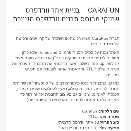
CARAFUN – בניית אתר וורדפרס
שיווקי מבוסס תבנית וורדפרס מגויירת
חברת CaraFun מציע רכישה או השכרה של קרוואנים ורכישה
של מבנים ניידים.
האתר נבנה על בסיס תבנית פרמיום Homeland שכעיקרון
מיועדת לבניית אתרים העוסקים בנדל"ן אבל נתנה מענה מצויין
גם לפרויקט הזה. בשלב ראשון תרגמתי את התבנית, הפכתי את
הנראות שלה ל RTL והתאמתי אותה לעבודה עם תכנים
בעברית.
כמו כן, בתבנית הוכנסו פיתוחים רבים של פונקציונליות שהייתה
חסרה. לדוגמה: הפרדת קטלוג ראשי לקטלוגים שונים. כמו כן,
הכנסתי לא מעט שינויים גם בעיצוב התבנית וכל זה תוך כדי
שמירה על התאמתה לניידים וטאבלטים (רספונסיביות).
שם הלקוח:
Carafun
שנת ביצוע:
2014
סוג הפרויקט:
אתר וודרפס תדמיתי
תפקיד שלי:
גיור תבנית ובניית אתר