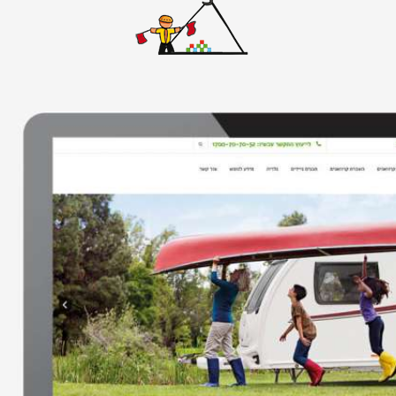
אתרי וורדפרס
אתרים סטאטיים
באנרים
גיור תבנית וורדפרס
דפי נחיתה
ווידאו
חיתוך PSD ל-HTML
חנות ווירטואלית
ממשק משתמש
עיצוב אתרים