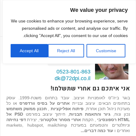
We value your privacy
We use cookies to enhance your browsing experience, serve
personalised ads or content, and analyse our traffic. By
clicking "Accept All", you consent to our use of cookies.
דמיטרי קגן
Accept All
Reject All
Customise
בונה אתרים ואפליקציות
98
המלצות >>
0523-801-863
dk@72dpi.co.il
אני איתכם גם אחרי שתשלמו!
בוגר ביה"ס לאומנויות ועיצוב. עובד בתחום משנת-1999. עוסק
בתחומים הבאים: עיצוב ובניית
אתרים על בסיס וורדפרס
או כל
מערכת ניהול תוכן אחרת,
פיתוח אפליקציות
,
תכנון ממשק משתמש
נכון ונוח,
גיור והתאמת תבניות
, חיתוך עיצוב בפורמט
PSD אל
HTML רספונסיבי
, הקמת
אתרי מסחר אלקטרוני
, יצירת
דפי נחיתה
וניוזלטרים והטמעתם במערכת marketo, hubspot, mailchimp
ואחרים ו
עוד כמה דברים...