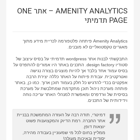
AMENITY ANALYTICS – אתר ONE
PAGE תדמיתי
Amenity Analytics פיתחה פלטפורמה לכריית מידע מתוך
מאגרים טקסטואליים לא מובנים.
התבקשתי לבנות אתר wordpress תדמיתי על בסיס עיצוב של
סטודיו design factory. התכנים באתר היו אמורים להתפרס על
בסיס עמוד אחד בלבד אך להיות מוצגים בצורה נגישה
ואטרקטיבית. עבודת פיתוח על האתר כללה יצירת הרבה
אפקטים בכדי להדגיש כל חלק בעמוד תוכן ארוך. כמו כן, באתר
פותחה מערכת ניהול תוכן מתקדמת שמתלבשת על מערכת
בסיסית של וורדפרס ומאפשרת למנהלי האתר עריכה נוחה
וידידותית של התכנים.
דמיטרי, תודה רבה על העזרה המתמשכת בבניית
אתר החברה. רמת הדיוק והמקצוענות פשוט
יוצאות דופן.
ממליץ בחום לכל מי שמעוניין בעבודה מהירה,
יסודית ובאיכות מעולה!