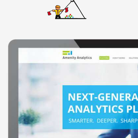
אתרי וורדפרס
אתרים סטאטיים
באנרים
גיור תבנית וורדפרס
דפי נחיתה
ווידאו
חיתוך PSD ל-HTML
חנות ווירטואלית
ממשק משתמש
עיצוב אתרים