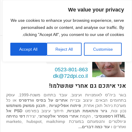
We value your privacy
We use cookies to enhance your browsing experience, serve
personalised ads or content, and analyse our traffic. By
clicking "Accept All", you consent to our use of cookies.
דמיטרי קגן
Accept All
Reject All
Customise
בונה אתרים ואפליקציות
98
המלצות >>
0523-801-863
dk@72dpi.co.il
אני איתכם גם אחרי שתשלמו!
בוגר ביה"ס לאומנויות ועיצוב. עובד בתחום משנת-1999. עוסק
בתחומים הבאים: עיצוב ובניית
אתרים על בסיס וורדפרס
או כל
מערכת ניהול תוכן אחרת,
פיתוח אפליקציות
,
תכנון ממשק משתמש
נכון ונוח,
גיור והתאמת תבניות
, חיתוך עיצוב בפורמט
PSD אל
HTML רספונסיבי
, הקמת
אתרי מסחר אלקטרוני
, יצירת
דפי נחיתה
וניוזלטרים והטמעתם במערכת marketo, hubspot, mailchimp
ואחרים ו
עוד כמה דברים...