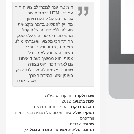
דימיטרי ענה למכרז לביצוע חיתוך
עמודי HTML ברמת עיצוב
גבוהה. בפועל קיבלנו חיתוך
מדוייק להפליא, ברמה מקצועית
מעולה וללא סטייה של פיקסל
מהעיצוב. דימיטרי הוא ללא ספק
החותך הכי מקצועי שעבדתי מולו.
הוא הוגן, הגיוני ורציני. והכי
חשוב: הוא יודע לעמוד בלו"ז
צפוף. הוא ממשיך לעבוד איתנו
גם לאחר הפרוייקט בצורה
שוטפת. אשמח להמליץ לכל עסק
באופן אישי במידת הצורך .
משה רוזנברג
שם הלקוח:
זד קרדיט בע"מ
שנת ביצוע:
2012
סוג הפרויקט:
הקמת אתר תדמיתי
תפקיד שלי:
גיור ועיצוב של תבנית ובניית אתר
וורדפרס
שפות:
עברית
תחום:
סליקת אשראי
,
פתרון טכנולוגי
,