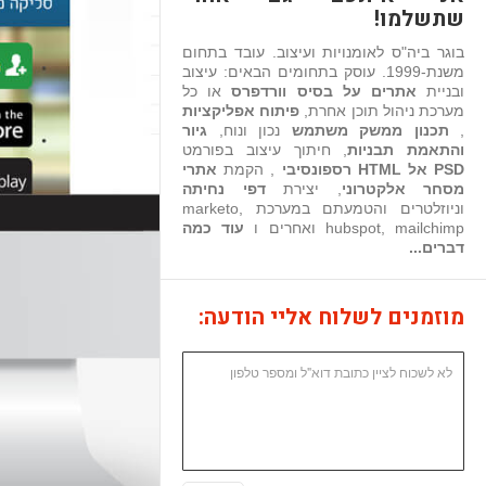
שתשלמו!
בוגר ביה"ס לאומנויות ועיצוב. עובד בתחום
משנת-1999. עוסק בתחומים הבאים: עיצוב
ובניית
אתרים על בסיס וורדפרס
או כל
מערכת ניהול תוכן אחרת,
פיתוח אפליקציות
,
תכנון ממשק משתמש
נכון ונוח,
גיור
והתאמת תבניות
, חיתוך עיצוב בפורמט
PSD אל HTML רספונסיבי
, הקמת
אתרי
מסחר אלקטרוני
, יצירת
דפי נחיתה
וניוזלטרים והטמעתם במערכת marketo,
hubspot, mailchimp ואחרים ו
עוד כמה
דברים...
מוזמנים לשלוח אליי הודעה: