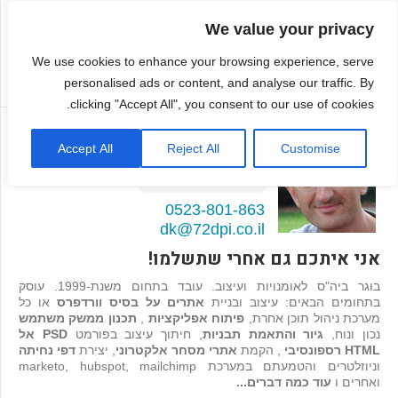
We value your privacy
We use cookies to enhance your browsing experience, serve
personalised ads or content, and analyse our traffic. By
clicking "Accept All", you consent to our use of cookies.
דמיטרי קגן
Accept All
Reject All
Customise
בונה אתרים ואפליקציות
98
המלצות >>
0523-801-863
dk@72dpi.co.il
אני איתכם גם אחרי שתשלמו!
בוגר ביה"ס לאומנויות ועיצוב. עובד בתחום משנת-1999. עוסק
בתחומים הבאים: עיצוב ובניית
אתרים על בסיס וורדפרס
או כל
מערכת ניהול תוכן אחרת,
פיתוח אפליקציות
,
תכנון ממשק משתמש
נכון ונוח,
גיור והתאמת תבניות
, חיתוך עיצוב בפורמט
PSD אל
HTML רספונסיבי
, הקמת
אתרי מסחר אלקטרוני
, יצירת
דפי נחיתה
וניוזלטרים והטמעתם במערכת marketo, hubspot, mailchimp
ואחרים ו
עוד כמה דברים...