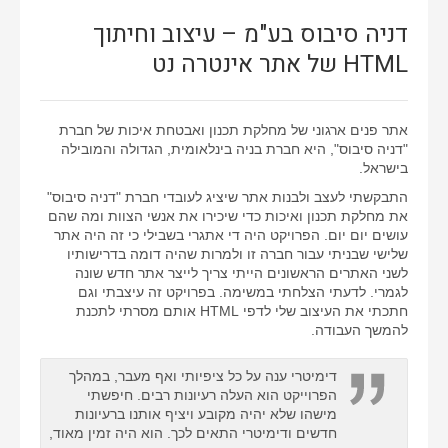
דניה סיבוס בע"מ – עיצוב וחיתוך
HTML של אתר אינטרה נט
אתר פנים ארגוני של מחלקת תכנון ואבטחת איכות של חברת
"דניה סיבוס", היא חברת בניה בינלאומית, הגדולה והמובילה
בישראל.
התבקשתי לעצב ולבנות אתר שיציג לעובדי חברת "דניה סיבוס"
את מחלקת תכנון ואיכות כדי שיכירו את אנשי הצוות ומה שהם
עושים יום יום. הפרויקט היה די אתגרי בשבילי כי זה היה אתר
שלישי שבניתי עבור חברה זו ולמרות שהיה דומה בדרישותיו
לשני האתרים הראשונים הייתי צריך לייצר אתר חדש שונה
לגמרי. לדעתי הצלחתי במשימה. בפרויקט זה עיצבתי וגם
חתכתי את העיצוב שלי לדפי HTML אותם מסרתי לתכנת
להמשך העבודה.
דימיטרי ענה על כל ציפיותי ואף מעבר, במהלך
הפרוייקט הוא העלה רעיונות רבים. חיפשתי
מישהו שלא יהיה מקובע ויציף אותנו ברעיונות
חדשים ודימיטרי התאים לכך. הוא היה זמין מאוד,