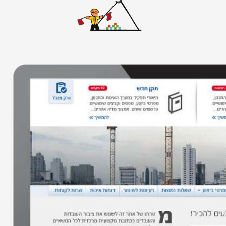
אתרי וורדפרס
אתרים סטאטיים
באנרים
גיור תבנית וורדפרס
דפי נחיתה
ווידאו
חיתוך PSD ל-HTML
חנות ווירטואלית
ממשק משתמש
עיצוב אתרים