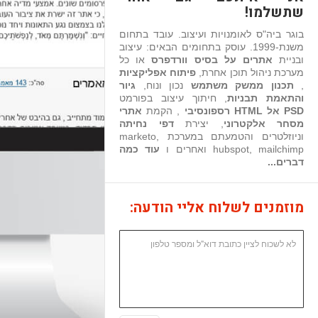
שתשלמו!
בוגר ביה"ס לאומנויות ועיצוב. עובד בתחום
משנת-1999. עוסק בתחומים הבאים: עיצוב
ובניית
אתרים על בסיס וורדפרס
או כל
מערכת ניהול תוכן אחרת,
פיתוח אפליקציות
,
תכנון ממשק משתמש
נכון ונוח,
גיור
והתאמת תבניות
, חיתוך עיצוב בפורמט
PSD אל HTML רספונסיבי
, הקמת
אתרי
מסחר אלקטרוני
, יצירת
דפי נחיתה
וניוזלטרים והטמעתם במערכת marketo,
hubspot, mailchimp ואחרים ו
עוד כמה
דברים...
מוזמנים לשלוח אליי הודעה: