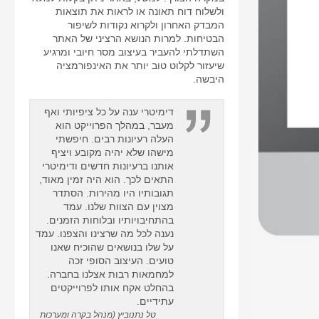
ולשלוח דוח תאונה או לראות את תוצאות
המבדק האחרון ולקרוא נקודות לשיפור
הבטיחות. למרות הנושא הרציני של האתר
השתדלתי להעביר בעיצוב מסר חיובי ומרגיע
שיעזור לקלוט טוב יותר את האינפורמציה
היבשה.
דימיטרי ענה על כל ציפיותי ואף
מעבר, במהלך הפרוייקט הוא
העלה רעיונות רבים. חיפשתי
מישהו שלא יהיה מקובע ויציף
אותנו ברעיונות חדשים ודימיטרי
התאים לכך. הוא היה זמין מאוד,
תגובותיו היו מהירות. הסתדר
מצוין עם הצוות שלנו. עמד
בהתחיבויותיו ובלוחות הזמנים.
נענה לכל מה שרצינו והצפנו. עמד
על שלו בנושאים שהוכיח שאנו
טועים. העיצוב הסופי זכה
למחמאות רבות אצלנו בחברה.
בהחלט אקח אותו לפרוייקטים
עתידיים.
טל נתנוביץ (מנהל בקרה ומערכות