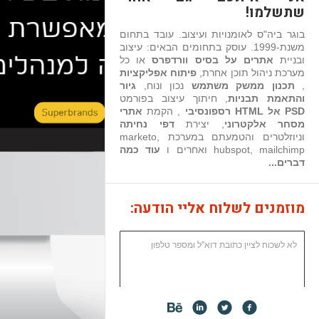
שתשלמו!
בוגר ביה"ס לאומנויות ועיצוב. עובד בתחום
משנת-1999. עוסק בתחומים הבאים: עיצוב
ובניית
אתרים על בסיס וורדפרס
או כל
מערכת ניהול תוכן אחרת,
פיתוח אפליקציות
,
תכנון ממשק משתמש
נכון ונוח,
גיור
והתאמת תבניות
, חיתוך עיצוב בפורמט
PSD אל HTML רספונסיבי
, הקמת
אתרי
מסחר אלקטרוני
, יצירת
דפי נחיתה
וניוזלטרים והטמעתם במערכת marketo,
hubspot, mailchimp ואחרים ו
עוד כמה
דברים...
מוזמנים לשלוח אליי הודעה: