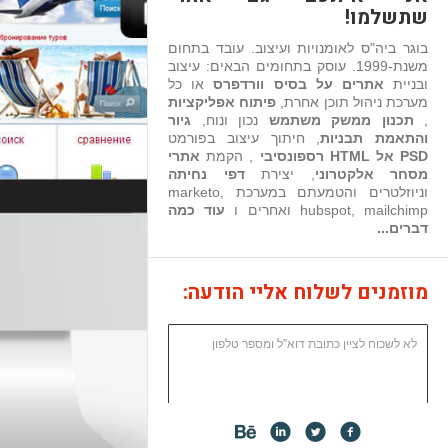
שתשלמו!
בוגר ביה"ס לאומנויות ועיצוב. עובד בתחום
משנת-1999. עוסק בתחומים הבאים: עיצוב
ובניית
אתרים על בסיס וורדפרס
או כל
מערכת ניהול תוכן אחרת,
פיתוח אפליקציות
,
תכנון ממשק משתמש
נכון ונוח,
גיור
והתאמת תבניות
, חיתוך עיצוב בפורמט
PSD אל HTML רספונסיבי
, הקמת
אתרי
מסחר אלקטרוני
, יצירת
דפי נחיתה
וניוזלטרים והטמעתם במערכת marketo,
hubspot, mailchimp ואחרים ו
עוד כמה
דברים...
מוזמנים לשלוח אליי הודעה: