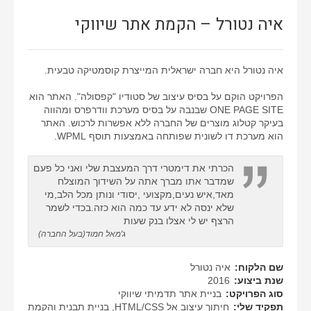
איה נטורל – הקמת אתר שיווקי
איה נטורל היא חברה ישראלית המייצרת קוסמטיקה טבעית.
הפרויקט הוקם על בסיס עיצוב של סטודיו "קפסולה". האתר הוא
ONE PAGE SITE שבנבה על בסיס מערכת וודרפרס ומהווה
בעיקר קטלוג מוצרים של החברה ללא אפשרות לרכוש. האתר
הוא מערכת דו לשונית שפותחה באמצעות תוסף WPML.
הכרתי את דימטרי דרך המעצבת שלי ואני כל פעם
שמדבר אתו מברך אתה על השידוך המוצלח
מאד,איש נעים,מקצועי ,יסודי ונותן מכל הלב,מי
שלא ינסה לא ידע עד כמה הוא כזה.בכדי לשמר
הרצף יש לי אצלו בנק שעות
ג'מאל חמוד(בעל החברה)
שם הלקוח:
איה נטורל
שנת ביצוע:
2016
סוג הפרויקט:
בניית אתר תדמיתי שיווקי
תפקיד שלי:
חיתוך עיצוב אל HTML/CSS, בניית תבנית והקמת