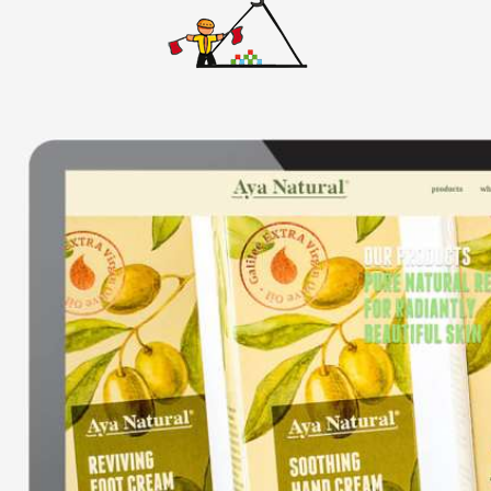
אתרי וורדפרס
אתרים סטאטיים
באנרים
גיור תבנית וורדפרס
דפי נחיתה
ווידאו
חיתוך PSD ל-HTML
חנות ווירטואלית
ממשק משתמש
עיצוב אתרים