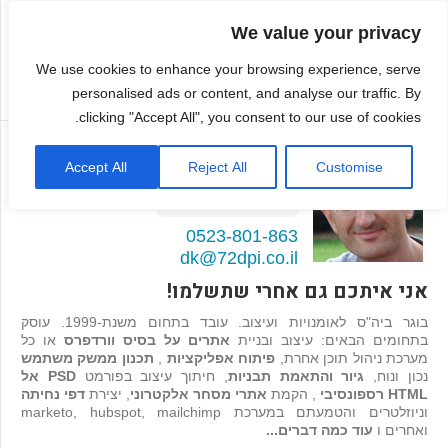
We value your privacy
We use cookies to enhance your browsing experience, serve
personalised ads or content, and analyse our traffic. By
clicking "Accept All", you consent to our use of cookies.
דמיטרי קגן
Accept All
Reject All
Customise
בונה אתרים ואפליקציות
98
המלצות >>
0523-801-863
dk@72dpi.co.il
אני איתכם גם אחרי שתשלמו!
בוגר ביה"ס לאומנויות ועיצוב. עובד בתחום משנת-1999. עוסק
בתחומים הבאים: עיצוב ובניית
אתרים על בסיס וורדפרס
או כל
מערכת ניהול תוכן אחרת,
פיתוח אפליקציות
,
תכנון ממשק משתמש
נכון ונוח,
גיור והתאמת תבניות
, חיתוך עיצוב בפורמט
PSD אל
HTML רספונסיבי
, הקמת
אתרי מסחר אלקטרוני
, יצירת
דפי נחיתה
וניוזלטרים והטמעתם במערכת marketo, hubspot, mailchimp
ואחרים ו
עוד כמה דברים...