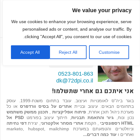
We value your privacy
We use cookies to enhance your browsing experience, serve
personalised ads or content, and analyse our traffic. By
clicking "Accept All", you consent to our use of cookies.
דמיטרי קגן
Accept All
Reject All
Customise
בונה אתרים ואפליקציות
98
המלצות >>
0523-801-863
dk@72dpi.co.il
אני איתכם גם אחרי שתשלמו!
בוגר ביה"ס לאומנויות ועיצוב. עובד בתחום משנת-1999. עוסק
בתחומים הבאים: עיצוב ובניית
אתרים על בסיס וורדפרס
או כל
מערכת ניהול תוכן אחרת,
פיתוח אפליקציות
,
תכנון ממשק משתמש
נכון ונוח,
גיור והתאמת תבניות
, חיתוך עיצוב בפורמט
PSD אל
HTML רספונסיבי
, הקמת
אתרי מסחר אלקטרוני
, יצירת
דפי נחיתה
וניוזלטרים והטמעתם במערכת marketo, hubspot, mailchimp
ואחרים ו
עוד כמה דברים...