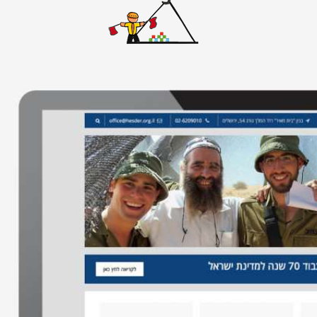
אתרי וורדפרס
אתרים סטאטיים
באנרים
גיור תבנית וורדפרס
דפי נחיתה
ווידאו
חיתוך PSD ל-HTML
חנות ווירטואלית
ממשק משתמש
עיצוב אתרים