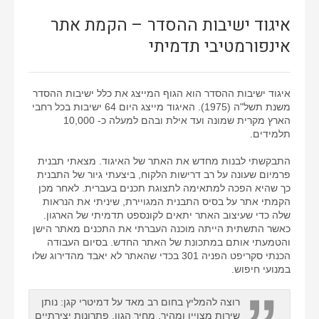
איגוד ישיבות ההסדר – הקמת אתר
אינפורמטיבי תדמיתי
איגוד ישיבות ההסדר הוא הגוף המייצג את כלל ישיבות ההסדר
משנת תשל"ה (1975). האיגוד מייצג היום 64 ישיבות בכל רחבי
הארץ מקרית שמונה ועד אילת ובהם למעלה כ- 10,000
תלמידים.
התבקשתי לבנות מחדש את האתר של האיגוד. מצאתי תבנית
פרמיום שעונה על רב דרישות הלקוח, ביצעתי גיור של התבנית
כך שהיא הפכה למתאימה לתצוגת תכנים בעברית. לאחר מכן
הקמתי אתר על בסיס התבנית המגויירת, שיניתי את הנראות
שלה כדי שעיצוב האתר יתאים לקונספט תדמיתי של הארגון.
כאשר התשתית הייתה מוכנה העברתי את התכנים מאתר הישן
והטמעתי אותם במתכונת של האתר החדש. בסיום העבודה
הכנתי סקריפט הפניה 301 בכדי שהאתר לא יאבד מהדירוג שלו
במנועי חיפוש.
רוצה להמליץ בחום רב מאד על דמיטרי קגן: נותן
שירות מצויין ומהיר, מחיר הגון, פתרונות יצירתיים