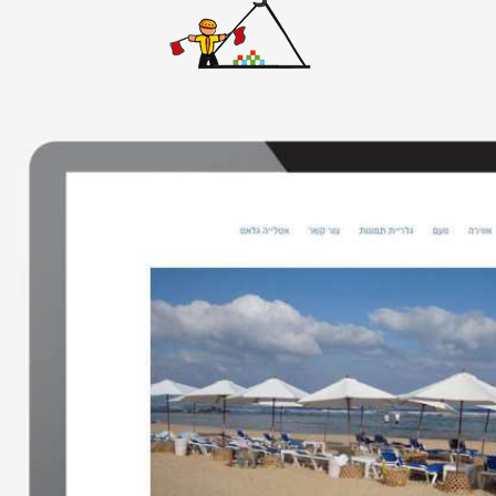
אתרי וורדפרס
אתרים סטאטיים
באנרים
גיור תבנית וורדפרס
דפי נחיתה
ווידאו
חיתוך PSD ל-HTML
חנות ווירטואלית
ממשק משתמש
עיצוב אתרים