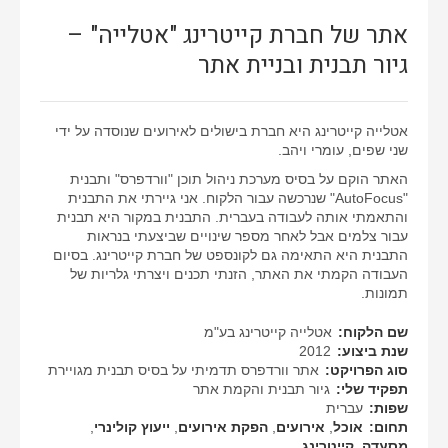
אתר של חברת קייטרינג "אטלייה" –
גיור תבנית ובניית אתר
אטלייה קייטרינג היא חברת בישולים לאירועים שנוסדה על ידי
שני שפים, עומרי ויהב.
האתר הוקם על בסיס מערכת ניהול תוכן "וורדפרס" ותבנית
"AutoFocus" שנרכשה עבור הלקוח. אני גיירתי את התבנית
והתאמתי אותה לעבודה בעברית. התבנית במקור היא תבנית
עבור צלמים אבל לאחר מספר שינויים שביצעתי בנראות
התבנית היא התאימה גם לקונספט של חברת קייטרינג. בסיום
העבודה הקמתי את האתר, הזנתי תכנים ויצרתי גלריות של
תמונות.
שם הלקוח:
אטלייה קייטרינג בע"מ
שנת ביצוע:
2012
סוג הפרויקט:
אתר וורדפרס תדמיתי על בסיס תבנית מגויירת
תפקיד שלי:
גיור תבנית והקמת אתר
שפות:
עברית
תחום:
אוכל
,
אירועים
,
הפקת אירועים
,
ייעוץ קולינרי
,
מסעדה
,
קייטרינג