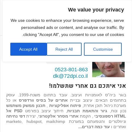
We value your privacy
We use cookies to enhance your browsing experience, serve
personalised ads or content, and analyse our traffic. By
clicking "Accept All", you consent to our use of cookies.
דמיטרי קגן
Accept All
Reject All
Customise
בונה אתרים ואפליקציות
98
המלצות >>
0523-801-863
dk@72dpi.co.il
אני איתכם גם אחרי שתשלמו!
בוגר ביה"ס לאומנויות ועיצוב. עובד בתחום משנת-1999. עוסק
בתחומים הבאים: עיצוב ובניית
אתרים על בסיס וורדפרס
או כל
מערכת ניהול תוכן אחרת,
פיתוח אפליקציות
,
תכנון ממשק משתמש
נכון ונוח,
גיור והתאמת תבניות
, חיתוך עיצוב בפורמט
PSD אל
HTML רספונסיבי
, הקמת
אתרי מסחר אלקטרוני
, יצירת
דפי נחיתה
וניוזלטרים והטמעתם במערכת marketo, hubspot, mailchimp
ואחרים ו
עוד כמה דברים...