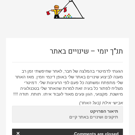
אתרי וורדפרס
אתרים סטאטיים
באנרים
גיור תבנית וורדפרס
תנ"ך יומי – שינויים באתר
דפי נחיתה
ווידאו
הגעתי לדמיטרי בהמלצה של חבר, לאחר שחיפשתי זמן רב
חיתוך PSD ל-HTML
מענה לביצוע שינויים באתר שלי באופן דינמי וזמין. מאז האתר
שלי מתפתח ומשתנה כל פעם לפי הרעיונות שלי. דמיטרי
חנות ווירטואלית
מצליח לפתור כל בעיה זאת למרות שהאתר שלי בטכנולוגיה
מיושנת. מקצועי, הגון ונעים מאוד לעבוד איתו. תותח. תודה !!!!
ממשק משתמש
אבישי אילת (בעל האתר)
עיצוב אתרים
תיאור הפרויקט
תיקונים ושינויים באתר קיים
×
Comments are closed.