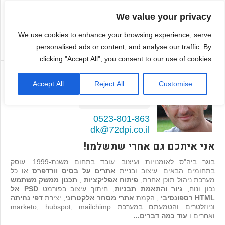
We value your privacy
We use cookies to enhance your browsing experience, serve
personalised ads or content, and analyse our traffic. By
clicking "Accept All", you consent to our use of cookies.
דמיטרי קגן
Accept All
Reject All
Customise
בונה אתרים ואפליקציות
98
המלצות >>
0523-801-863
dk@72dpi.co.il
אני איתכם גם אחרי שתשלמו!
בוגר ביה"ס לאומנויות ועיצוב. עובד בתחום משנת-1999. עוסק
בתחומים הבאים: עיצוב ובניית
אתרים על בסיס וורדפרס
או כל
מערכת ניהול תוכן אחרת,
פיתוח אפליקציות
,
תכנון ממשק משתמש
נכון ונוח,
גיור והתאמת תבניות
, חיתוך עיצוב בפורמט
PSD אל
HTML רספונסיבי
, הקמת
אתרי מסחר אלקטרוני
, יצירת
דפי נחיתה
וניוזלטרים והטמעתם במערכת marketo, hubspot, mailchimp
ואחרים ו
עוד כמה דברים...