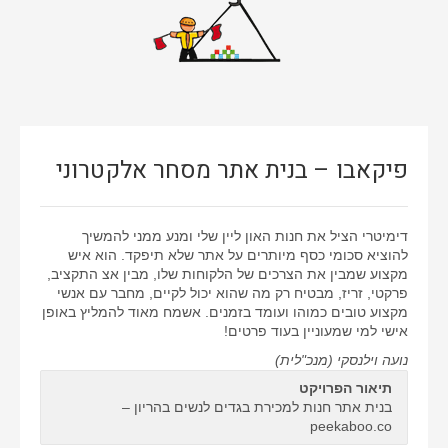
אתרי וורדפרס
אתרים סטאטיים
באנרים
גיור תבנית וורדפרס
פיקאבו – בנית אתר מסחר אלקטרוני
דפי נחיתה
ווידאו
דימיטרי הציל את חנות האון ליין שלי ומנע ממני להמשיך
חיתוך PSD ל-HTML
להוציא סכומי כסף מיותרים על אתר שלא תיפקד. הוא איש
מקצוע שמבין את הצרכים של הלקוחות שלו, מבין אצ התקציב,
חנות ווירטואלית
פרקטי, זריז, מבטיח רק מה שהוא יכול לקיים, מחבר עם אנשי
מקצוע טובים כמוהו ועומד בזמנים. אשמח מאוד להמליץ באופן
ממשק משתמש
אישי למי שמעוניין בעוד פרטים!
עיצוב אתרים
נועה וילנסקי (מנכ"לית)
תיאור הפרויקט
בנית אתר חנות למכירת בגדים לנשים בהריון –
peekaboo.co