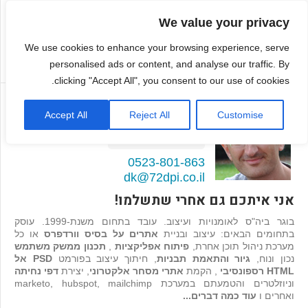
We value your privacy
We use cookies to enhance your browsing experience, serve
personalised ads or content, and analyse our traffic. By
clicking "Accept All", you consent to our use of cookies.
דמיטרי קגן
Accept All
Reject All
Customise
בונה אתרים ואפליקציות
98
המלצות >>
0523-801-863
dk@72dpi.co.il
אני איתכם גם אחרי שתשלמו!
בוגר ביה"ס לאומנויות ועיצוב. עובד בתחום משנת-1999. עוסק
בתחומים הבאים: עיצוב ובניית
אתרים על בסיס וורדפרס
או כל
מערכת ניהול תוכן אחרת,
פיתוח אפליקציות
,
תכנון ממשק משתמש
נכון ונוח,
גיור והתאמת תבניות
, חיתוך עיצוב בפורמט
PSD אל
HTML רספונסיבי
, הקמת
אתרי מסחר אלקטרוני
, יצירת
דפי נחיתה
וניוזלטרים והטמעתם במערכת marketo, hubspot, mailchimp
ואחרים ו
עוד כמה דברים...