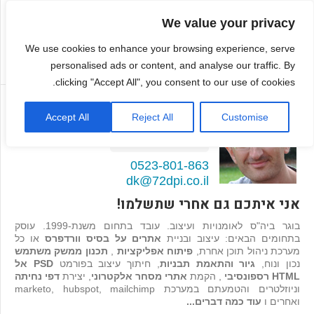
We value your privacy
We use cookies to enhance your browsing experience, serve
personalised ads or content, and analyse our traffic. By
clicking "Accept All", you consent to our use of cookies.
דמיטרי קגן
Accept All
Reject All
Customise
בונה אתרים ואפליקציות
98
המלצות >>
0523-801-863
dk@72dpi.co.il
אני איתכם גם אחרי שתשלמו!
בוגר ביה"ס לאומנויות ועיצוב. עובד בתחום משנת-1999. עוסק
בתחומים הבאים: עיצוב ובניית
אתרים על בסיס וורדפרס
או כל
מערכת ניהול תוכן אחרת,
פיתוח אפליקציות
,
תכנון ממשק משתמש
נכון ונוח,
גיור והתאמת תבניות
, חיתוך עיצוב בפורמט
PSD אל
HTML רספונסיבי
, הקמת
אתרי מסחר אלקטרוני
, יצירת
דפי נחיתה
וניוזלטרים והטמעתם במערכת marketo, hubspot, mailchimp
ואחרים ו
עוד כמה דברים...