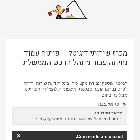
אתרי וורדפרס
אתרים סטאטיים
באנרים
גיור תבנית וורדפרס
מכרז שירותי דיגיטל – פיתוח עמוד
דפי נחיתה
נחיתה עבור מינהל הרכש הממשלתי
ווידאו
חיתוך PSD ל-HTML
דמיטרי מספק עבודה מקצועית, בעל תודעת שירות וירידה
חנות ווירטואלית
לפרטים, עם הרבה סבלנות ואיכפתיות להצלחת הפרויקט.
ממליצה בחום.
ממשק משתמש
יעלי פז (מעצבת)
עיצוב אתרים
תיאור הפרויקט
פיתוח frontend של עמוד נחיתה אינטרקאקטיבי
×
Comments are closed.