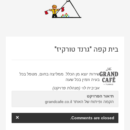
אתרי וורדפרס
אתרים סטאטיים
באנרים
גיור תבנית וורדפרס
בית קפה "גרנד טורקיז"
דפי נחיתה
ווידאו
חיתוך PSD ל-HTML
שירות יוצא מן הכלל. ממליצה בחום, מטפל בכל
בעיה וזמין בכל שעה
חנות ווירטואלית
אביבית לוי (מנהלת פרויקט)
ממשק משתמש
תיאור הפרויקט
עיצוב אתרים
הקמה ופיתוח של האתר grandcafe.co.il
×
Comments are closed.