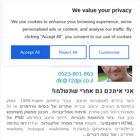
We value your privacy
We use cookies to enhance your browsing experience, serve
personalised ads or content, and analyse our traffic. By
clicking "Accept All", you consent to our use of cookies.
דמיטרי קגן
Accept All
Reject All
Customise
בונה אתרים ואפליקציות
98
המלצות >>
0523-801-863
dk@72dpi.co.il
אני איתכם גם אחרי שתשלמו!
בוגר ביה"ס לאומנויות ועיצוב. עובד בתחום משנת-1999. עוסק
בתחומים הבאים: עיצוב ובניית
אתרים על בסיס וורדפרס
או כל
מערכת ניהול תוכן אחרת,
פיתוח אפליקציות
,
תכנון ממשק משתמש
נכון ונוח,
גיור והתאמת תבניות
, חיתוך עיצוב בפורמט
PSD אל
HTML רספונסיבי
, הקמת
אתרי מסחר אלקטרוני
, יצירת
דפי נחיתה
וניוזלטרים והטמעתם במערכת marketo, hubspot, mailchimp
ואחרים ו
עוד כמה דברים...