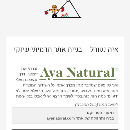
אתרי וורדפרס
אתרים סטאטיים
באנרים
גיור תבנית וורדפרס
איה נטורל – בניית אתר תדמיתי שיוקי
דפי נחיתה
ווידאו
הכרתי את
חיתוך PSD ל-HTML
דימטרי דרך
המעצבת שלי
חנות ווירטואלית
ואני כל פעם שמדבר אתו מברך אתה על השידוך המוצלח
מאד,איש נעים,מקצועי ,יסודי ונותן מכל הלב,מי שלא ינסה לא
ממשק משתמש
ידע עד כמה הוא כזה.בכדי לשמר הרצף יש לי אצלו בנק שעות
עיצוב אתרים
ג'מאל חמוד(בעל החברה)
תיאור הפרויקט
בניה ותחזוקה של אתר ayanatural.com