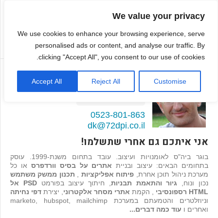
We value your privacy
We use cookies to enhance your browsing experience, serve
personalised ads or content, and analyse our traffic. By
clicking "Accept All", you consent to our use of cookies.
דמיטרי קגן
Accept All
Reject All
Customise
בונה אתרים ואפליקציות
98
המלצות >>
0523-801-863
dk@72dpi.co.il
אני איתכם גם אחרי שתשלמו!
בוגר ביה"ס לאומנויות ועיצוב. עובד בתחום משנת-1999. עוסק
בתחומים הבאים: עיצוב ובניית
אתרים על בסיס וורדפרס
או כל
מערכת ניהול תוכן אחרת,
פיתוח אפליקציות
,
תכנון ממשק משתמש
נכון ונוח,
גיור והתאמת תבניות
, חיתוך עיצוב בפורמט
PSD אל
HTML רספונסיבי
, הקמת
אתרי מסחר אלקטרוני
, יצירת
דפי נחיתה
וניוזלטרים והטמעתם במערכת marketo, hubspot, mailchimp
ואחרים ו
עוד כמה דברים...